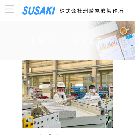
コ
ナ
ン
ビ
テ
ゲ
ン
ー
ツ
シ
IMG_E6187
に
ョ
移
ン
動
に
移
動