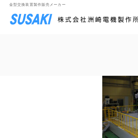
コ
ナ
金型交換装置製作販売メーカー
ン
ビ
テ
ゲ
ン
ー
ツ
シ
に
ョ
移
ン
動
に
移
動